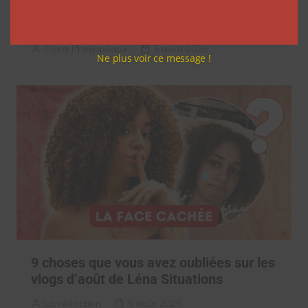
réseaux sociaux à regarder cet été sur
Netflix
Clara Phelippeaux
5 août 2026
Ne plus voir ce message !
9 choses que vous avez oubliées sur les
vlogs d’août de Léna Situations
La rédaction
5 août 2026