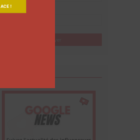
ACE !
Nom
Envoyer
Google News