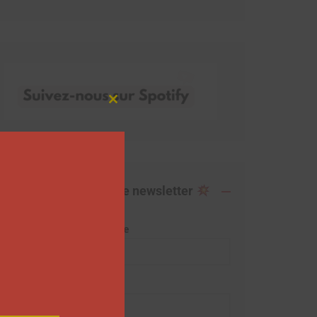
Close
this
module
Abonnez-vous à notre newsletter
Adresse de messagerie
Prénom