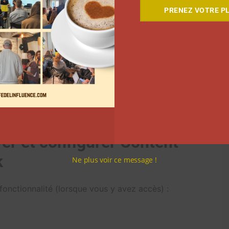
rds de Meta.
PRENEZ VOTRE PL
el original devrait théoriquement être “protégé” dès
 pour suivre les “matchs”. Vous voyez le pourcentage
comptes qui le partagent, etc. Vous pouvez gérer vos
r le match selon vos choix. Vous pouvez discuter ou
 que le contenu repéré n’est pas une copie illégitime
transformé).
ver et configurer Content
k
Ne plus voir ce message !
fonctionnalité (lorsque vous y avez accès) :