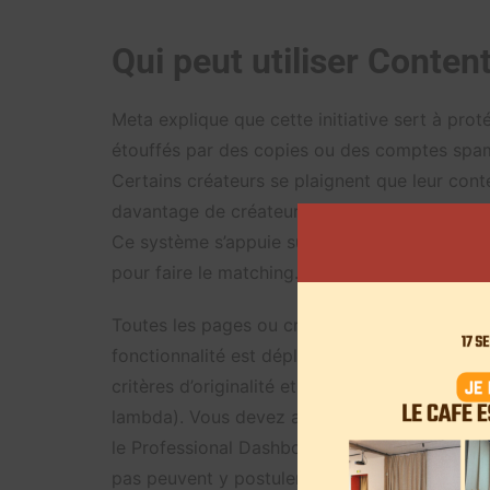
Qui peut utiliser Conten
Meta explique que cette initiative sert à proté
étouffés par des copies ou des comptes spam
Certains créateurs se plaignent que leur con
davantage de créateurs à partager des Reels 
Ce système s’appuie sur la technologie Rights
pour faire le matching.
Toutes les pages ou créateurs ne sont pas a
fonctionnalité est déployée progressivement e
critères d’originalité et d’intégrité. Vous dev
lambda). Vous devez avoir au moins un Reel ori
le Professional Dashboard sur Facebook, dans 
pas peuvent y postuler via le site de Meta. L’