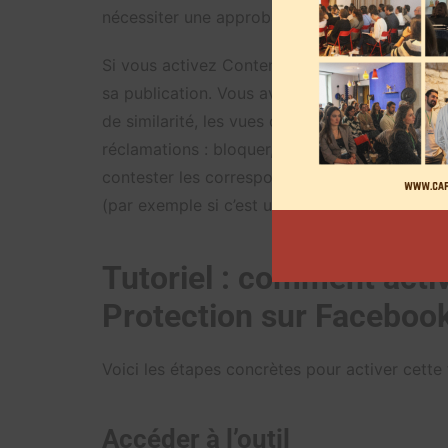
nécessiter une approbation, selon les standa
Si vous activez Content Protection
,
chaque Re
sa publication. Vous avez un tableau de bord
de similarité, les vues du Reel dupliqué, les 
réclamations : bloquer, attribuer, ou relâche
contester les correspondances si vous estimez
(par exemple si c’est un remix ou un contenu 
Tutoriel : comment acti
Protection sur Faceboo
Voici les étapes concrètes pour activer cette 
Accéder à l’outil