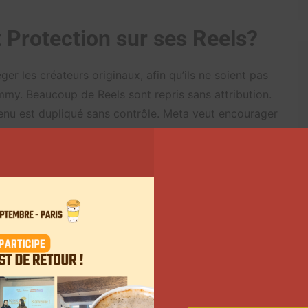
t Protection sur ses Reels?
ger les créateurs originaux, afin qu’ils ne soient pas
my. Beaucoup de Reels sont repris sans attribution.
tenu est dupliqué sans contrôle. Meta veut encourager
sur Facebook en leur offrant une protection intégrée.
 Manager de Meta (déjà utilisée par les ayants droit)
utomatiquement éligibles. Selon
TechCrunch
, la
t réservée aux créateurs qualifiés selon certains
ez être créateur sur Facebook (pas un utilisateur
ginal publié sur Facebook ; L’outil est disponible via
la section “Content Protection”, ceux qui ne l’ont
activation peut être automatique pour certains, ou