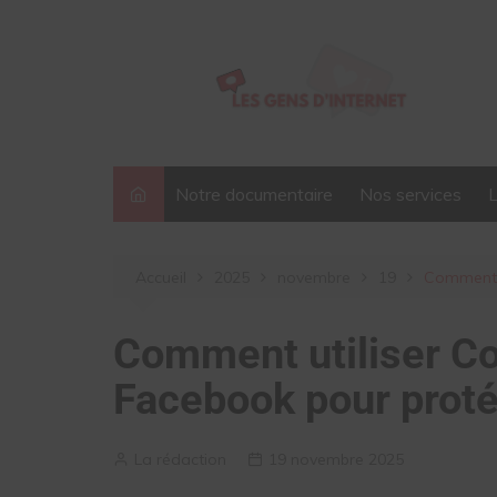
Aller
au
contenu
Notre documentaire
Nos services
Accueil
2025
novembre
19
Comment u
Comment utiliser Co
Facebook pour proté
La rédaction
19 novembre 2025