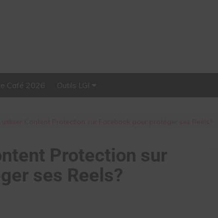
Le Café 2026
Outils LGI
Stellar, plateforme
d’influence tout-en-un
tiliser Content Protection sur Facebook pour protéger ses Reels?
ntent Protection sur
ger ses Reels?