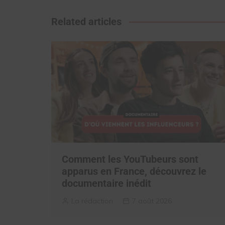
de
l’article
Related articles
Comment les YouTubeurs sont
apparus en France, découvrez le
documentaire inédit
La rédaction
7 août 2026