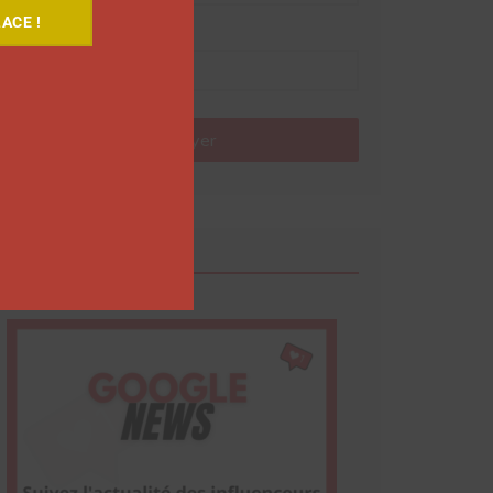
ACE !
Nom
Envoyer
Google News