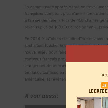
La communauté apprécie tout ce travail mené 
françaises comptent plus d’un million d’abon
à l’année dernière. « Plus de 450 chaînes gé
revenus plus de 100.000 euros par an », préci
En 2024, YouTube se félicite d’être devenue 
souhaitent toucher une audience internationa
nouvel enjeu pour faire grandir sa communau
contenus français proviennent de l’étranger.
leur permet de toucher des audiences internat
tendance continue en 2025. Cette année, le
G
américaine, et l’événement est même nommé 
À voir aussi: