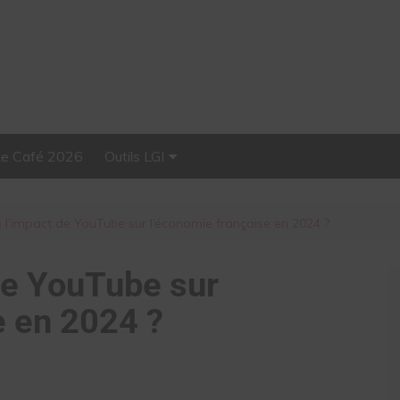
Le Café 2026
Outils LGI
Stellar, plateforme
d’influence tout-en-un
é l’impact de YouTube sur l’économie française en 2024 ?
 de YouTube sur
e en 2024 ?