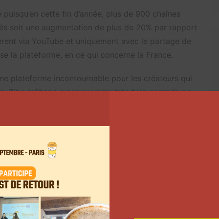
puisqu’en cette fin d’année, plus de 900 chaînes
nés soit une augmentation de plus de 20% par rapport
nèrent via YouTube et uniquement avec le partage de
se la plateforme, en ce qui concerne la France.
une plateforme incontournable pour les créateurs qui
le. Tibo InShape a par exemple très bien compris ce
té. Plus de 60% du temps de visionnage des
 62% des créateurs monétisés affirment que YouTube
ionales auxquelles ils n’ont pas accès autrement. La
P Explorer
a fait sensation même dans la presse
aux Streamers Awards.