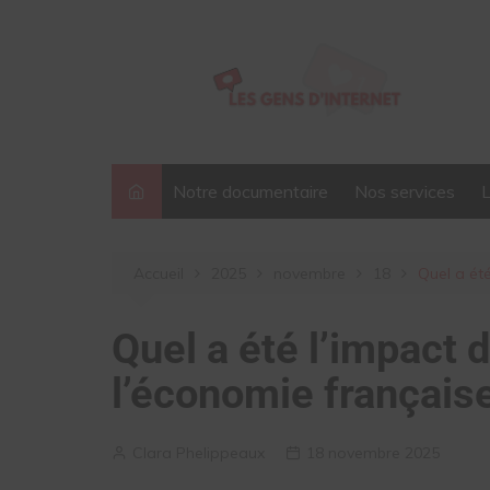
Aller
au
contenu
Notre documentaire
Nos services
Accueil
2025
novembre
18
Quel a ét
Quel a été l’impact
l’économie français
Clara Phelippeaux
18 novembre 2025