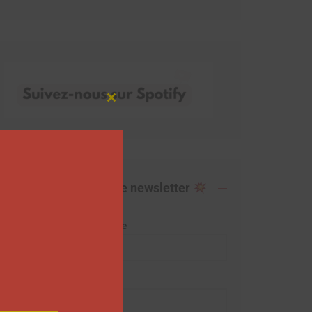
Close
this
module
Abonnez-vous à notre newsletter
Adresse de messagerie
Prénom