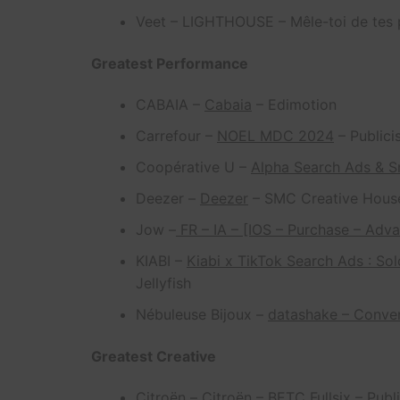
Veet – LIGHTHOUSE – Mêle-toi de tes p
Greatest Performance
CABAIA –
Cabaia
– Edimotion
Carrefour –
NOEL MDC 2024
– Publici
Coopérative U
–
Alpha Search Ads & 
Deezer
–
Deezer
– SMC Creative Hous
Jow
–
FR – IA – [IOS – Purchase – Adv
KIABI
–
Kiabi x TikTok Search Ads : So
Jellyfish
Nébuleuse Bijoux
–
datashake – Conve
Greatest Creative
Citroën –
Citroën
–
BETC Fullsix – Publi