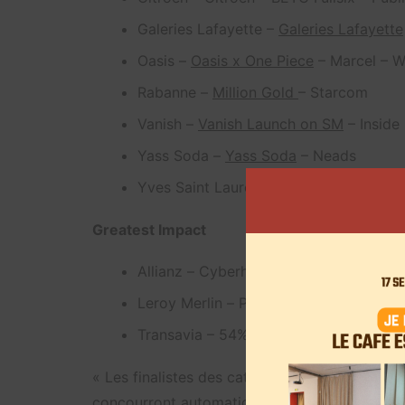
Galeries Lafayette –
Galeries Lafayette
Oasis
–
Oasis x One Piece
– Marcel – 
Rabanne
–
Million Gold
– Starcom
Vanish
–
Vanish Launch on SM
– Inside
Yass Soda
–
Yass Soda
– Neads
Yves Saint Laurent Beauté
–
Over The
Greatest Impact
Allianz
–
Cyberharcèlement
– Ogilvy – 
Leroy Merlin
–
Plan Bêêê
– BETC Fullsix
Transavia – 54% – Marcel – Remind
« Les finalistes des catégories Greatest Crea
concourront automatiquement pour le Grand Pr