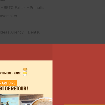
– BETC Fullsix – Primelis
Wavemaker
 Ideas Agency – Dentsu
 Edge
– BETC Fullsix – Publicis
Mindshare, Keyade
 – Jellyfish & Brainsonic
tive, Greatest Branding et Greatest Performance
ix “Greatest TikTok”, qui récompense la meilleure