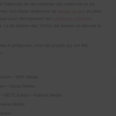
is l’habitude de récompenser les créatrices et les
orme, lors d’une cérémonie de
remise de prix
en plein
chose pour récompenser les
meilleures créations
e. La 4e édition des TikTok Ad Awards se déroule le
s 4 catégories, voici les projets qui ont été
x
:
zzman – WPP Média
en – Havas Media
– BETC Fullsix – Publicis Media
 Havas Media
lenzio