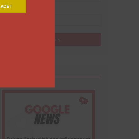
ACE !
Nom
Envoyer
Google News