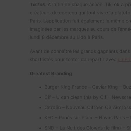
TikTok
. À la fin de chaque année, TikTok a pr
créateurs de contenu qui font vivre la platef
Paris. L’application fait également la même 
imaginées par les marques au cours de l’anné
lundi 8 décembre au Lido à Paris.
Avant de connaître les grands gagnants dans le
shortlistés pour tenter de repartir avec
un Pri
Greatest Branding
Burger King France
–
Caviar King
– Bu
Cif
–
U can clean this by Cif
– Newscre
Citroën – Nouveau Citroën C3 Aircross 
KFC – Panés sur Place – Havas Paris –
SND – La Nuit des Clowns (le film) – Si