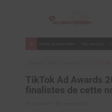
Aller
au
contenu
Notre documentaire
Nos services
Accueil
2025
novembre
7
TikTok Ad A
TikTok Ad Awards 2
finalistes de cette n
La rédaction
7 novembre 2025