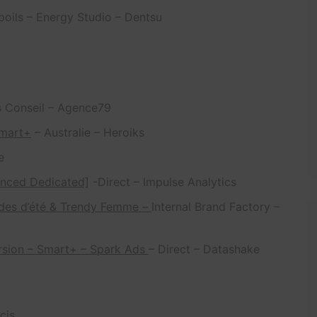
oils – Energy Studio – Dentsu
s Conseil – Agence79
Smart+
– Australie – Heroiks
e
anced Dedicated]
-Direct – Impulse Analytics
ldes d’été & Trendy Femme –
Internal Brand Factory –
rsion – Smart+ – Spark Ads
– Direct – Datashake
cis