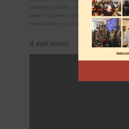
campagne globale : celle ayant le mieux explo
idées originales et une utilisation intelligente
remarquables », précise TikTok.
À voir aussi: