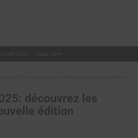
Le Café 2026
Outils LGI
Stellar, plateforme
d’influence tout-en-un
wards 2025: découvrez les finalistes de cette nouvelle édition
025: découvrez les
ouvelle édition