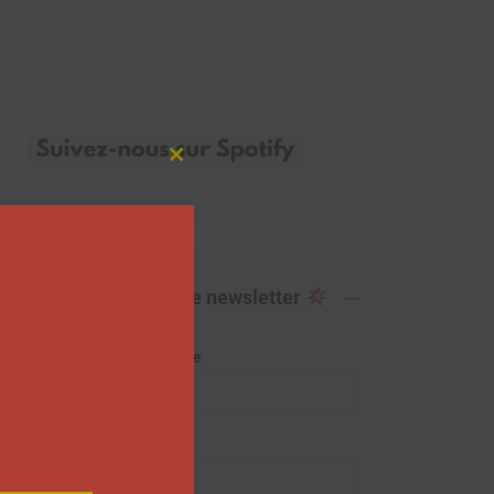
Close
this
module
Abonnez-vous à notre newsletter
Adresse de messagerie
Prénom