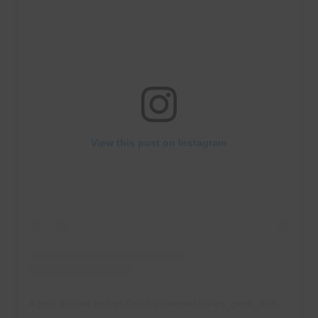
View this post on Instagram
A post shared by Les Gens d'Internet (@les_gens_dinternet)