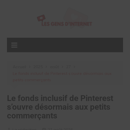
Aller
au
contenu
Accueil
2025
août
27
Le fonds inclusif de Pinterest s’ouvre désormais aux
petits commerçants
Le fonds inclusif de Pinterest
s’ouvre désormais aux petits
commerçants
La rédaction
27 août 2025