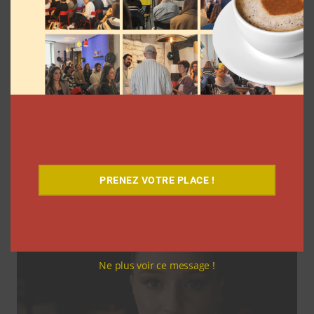
Coupe du Monde 2026: comment
l’agence L’Intrus a « réconcilié »
marques et créateurs de contenu avec
M6
Clara Phelippeaux
6 août 2026
PRENEZ VOTRE PLACE !
Ne plus voir ce message !