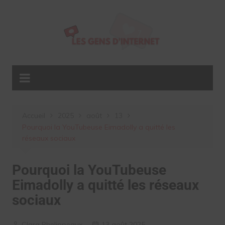
Aller
au
contenu
Accueil
2025
août
13
Pourquoi la YouTubeuse Eimadolly a quitté les
réseaux sociaux
Pourquoi la YouTubeuse
Eimadolly a quitté les réseaux
sociaux
Clara Phelippeaux
13 août 2025