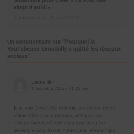
Situations pour créer « Le RAB des
vlogs d’août »
La rédaction
4 août 2026
Un commentaire sur “
Pourquoi la
YouTubeuse Eimadolly a quitté les réseaux
sociaux
”
Laura
dit :
1 décembre 2025 à 6 h 22 min
Je suivais Eima Dolly. J’adorais ses vidéos. J’avais
même créé un compte snap juste pour ses
« Goutonnades » David’s tea à partir du 1er
décembre jusqu’à noel. A mes yeux, elle manque