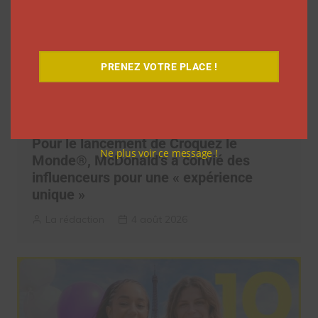
PRENEZ VOTRE PLACE !
Pour le lancement de Croquez le
Ne plus voir ce message !
Monde®, McDonald’s a convié des
influenceurs pour une « expérience
unique »
La rédaction
4 août 2026