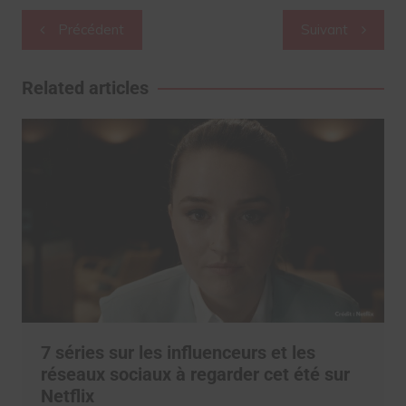
Navigation
Précédent
Suivant
de
l’article
Related articles
7 séries sur les influenceurs et les
réseaux sociaux à regarder cet été sur
Netflix