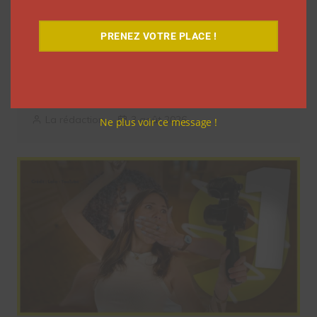
PRENEZ VOTRE PLACE !
Dans ses vlogs d’août, Léna Situations
offre 500 euros chaque jour à un
abonné
La rédaction
3 août 2026
Ne plus voir ce message !