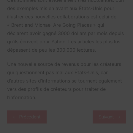
Ces sommes sont évidemment très fluctuantes. L’un
des exemples mis en avant aux États-Unis pour
illustrer ces nouvelles collaborations est celui de
« Brent and Michael Are Going Places » qui
déclarent avoir gagné 3000 dollars par mois depuis
qu’ils écrivent pour Yahoo. Les articles les plus lus
dépassent de peu les 300.000 lectures.
Une nouvelle source de revenus pour les créateurs
qui questionnent pas mal aux États-Unis, car
d’autres sites d’informations se tournent également
vers des profils de créateurs pour traiter de
l’information.
Navigation
Précédent
Suivant
de