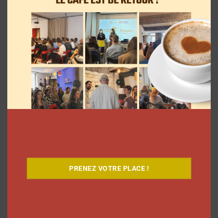
7 séries sur les influenceurs et les
réseaux sociaux à regarder cet été sur
PRENEZ VOTRE PLACE !
Netflix
Clara Phelippeaux
5 août 2026