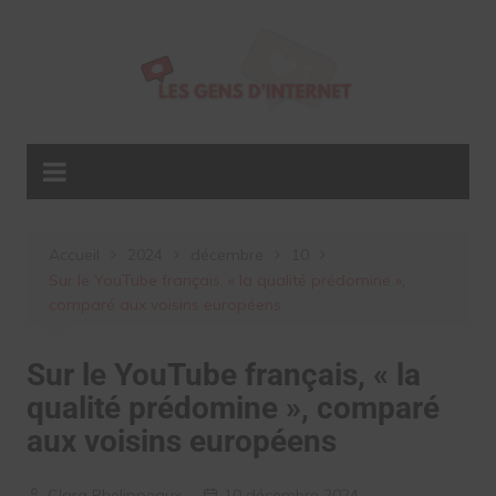
Aller
au
contenu
Accueil
2024
décembre
10
Sur le YouTube français, « la qualité prédomine »,
comparé aux voisins européens
Sur le YouTube français, « la
qualité prédomine », comparé
aux voisins européens
Clara Phelippeaux
10 décembre 2024