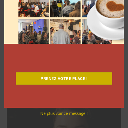
Coupe du Monde 2026: comment
l’agence L’Intrus a « réconcilié »
marques et créateurs de contenu avec
M6
PRENEZ VOTRE PLACE !
Clara Phelippeaux
6 août 2026
Ne plus voir ce message !