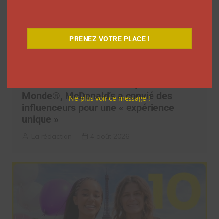
PRENEZ VOTRE PLACE !
Pour le lancement de Croquez le
Monde®, McDonald’s a convié des
Ne plus voir ce message !
influenceurs pour une « expérience
unique »
La rédaction
4 août 2026