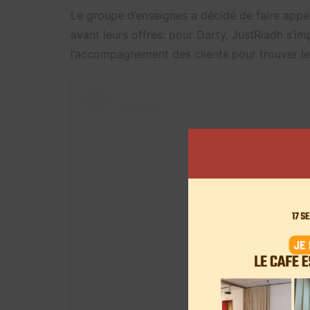
Le groupe d’enseignes a décidé de faire appe
avant leurs offres: pour Darty, JustRiadh s’i
l’accompagnement des clients pour trouver les