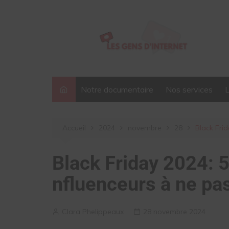
Aller
au
contenu
Notre documentaire
Nos services
Accueil
2024
novembre
28
Black Fri
Black Friday 2024:
nfluenceurs à ne pa
Clara Phelippeaux
28 novembre 2024