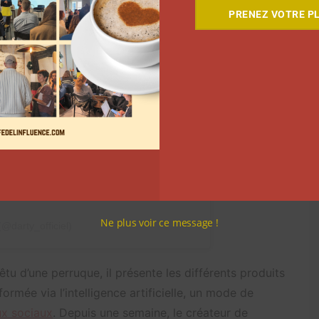
PRENEZ VOTRE PL
 Instagram
Ne plus voir ce message !
(@darty_officiel)
tu d’une perruque, il présente les différents produits
rmée via l’intelligence artificielle, un mode de
ux sociaux
. Depuis une semaine, le créateur de