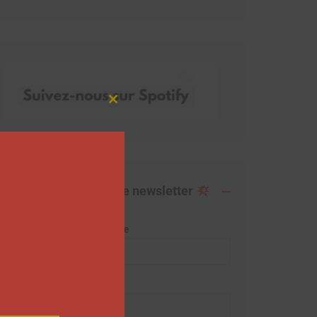
Close
this
module
Abonnez-vous à notre newsletter
Adresse de messagerie
Prénom