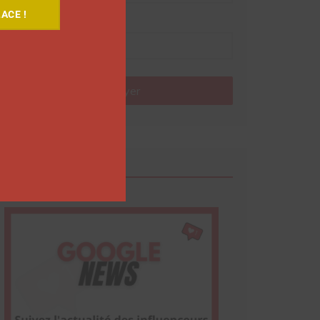
ACE !
Nom
Envoyer
Google News