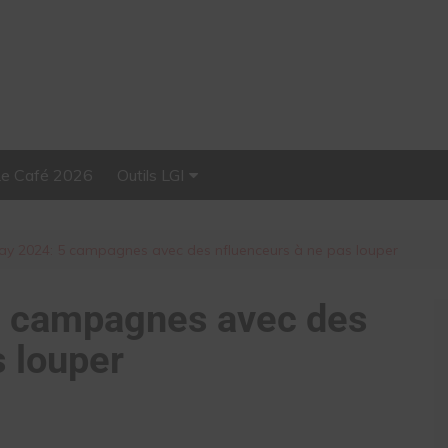
Le Café 2026
Outils LGI
Stellar, plateforme
d’influence tout-en-un
day 2024: 5 campagnes avec des nfluenceurs à ne pas louper
 5 campagnes avec des
s louper