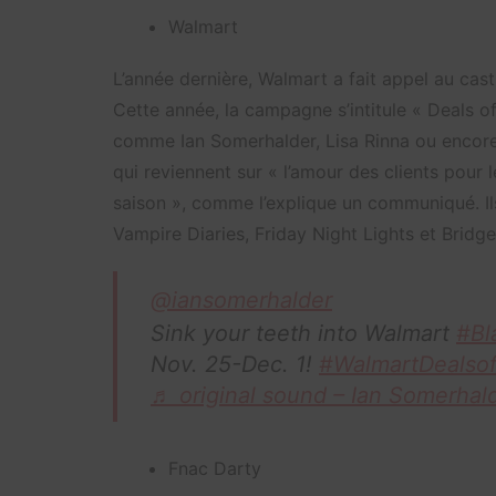
Walmart
L’année dernière, Walmart a fait appel au cas
Cette année, la campagne s’intitule « Deals of
comme Ian Somerhalder, Lisa Rinna ou encor
qui reviennent sur « l’amour des clients pour l
saison », comme l’explique un communiqué. I
Vampire Diaries, Friday Night Lights et Bridge
@iansomerhalder
Sink your teeth into Walmart
#Bl
Nov. 25-Dec. 1!
#WalmartDealsof
♬ original sound – Ian Somerhal
Fnac Darty