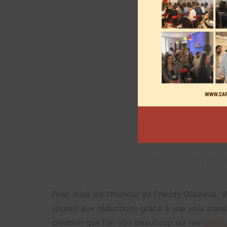
View this post on
A post shared by Darty 
Fnac mise sur l’humour de Freddy Gladieux. Vê
soumis aux réductions grâce à une voix transfo
création que l’on voit beaucoup sur les
résea