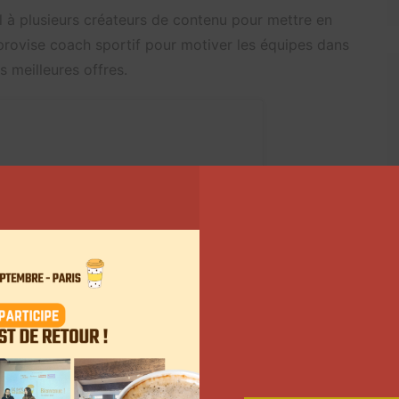
l à plusieurs créateurs de contenu pour mettre en
mprovise coach sportif pour motiver les équipes dans
 meilleures offres.