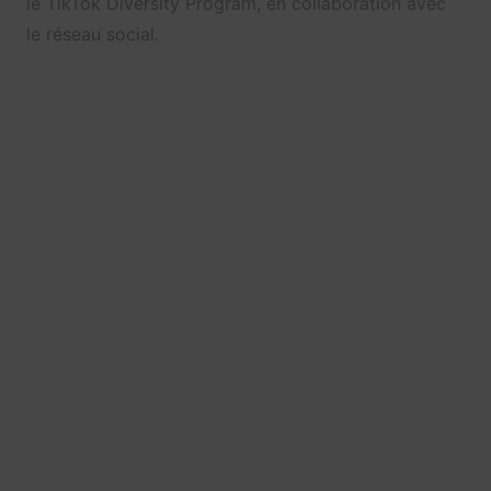
le TikTok Diversity Program, en collaboration avec
le réseau social.