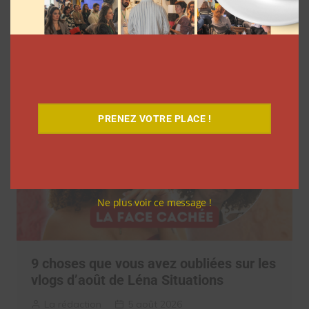
réseaux sociaux à regarder cet été sur
Netflix
Clara Phelippeaux
5 août 2026
PRENEZ VOTRE PLACE !
Ne plus voir ce message !
9 choses que vous avez oubliées sur les
vlogs d’août de Léna Situations
La rédaction
5 août 2026