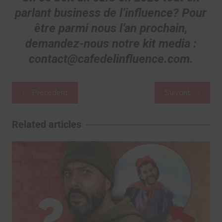
parlant business de l’influence? Pour
être parmi nous l’an prochain,
demandez-nous notre kit media :
contact@cafedelinfluence.com.
Navigation
Précédent
Suivant
de
l’article
Related articles