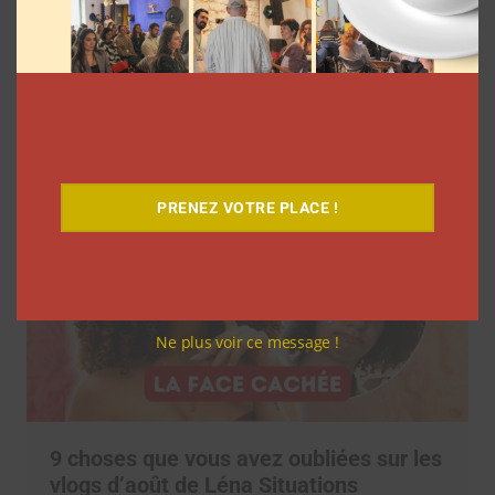
7 séries sur les influenceurs et les
réseaux sociaux à regarder cet été sur
Netflix
Clara Phelippeaux
5 août 2026
PRENEZ VOTRE PLACE !
Ne plus voir ce message !
9 choses que vous avez oubliées sur les
vlogs d’août de Léna Situations