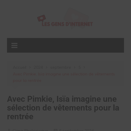
Aller
au
contenu
Accueil
2024
septembre
5
Avec Pimkie, Isïa imagine une sélection de vêtements
pour la rentrée
Avec Pimkie, Isïa imagine une
sélection de vêtements pour la
rentrée
Clara Phelippeaux
5 septembre 2024