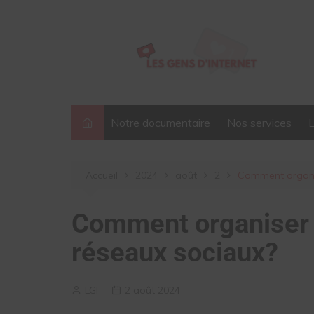
Aller
au
contenu
Notre documentaire
Nos services
Accueil
2024
août
2
Comment organis
Comment organiser s
réseaux sociaux?
LGI
2 août 2024