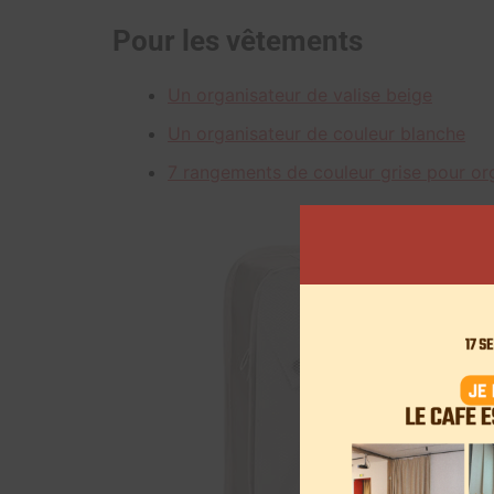
Pour les vêtements
Un organisateur de valise beige
Un organisateur de couleur blanche
7 rangements de couleur grise pour org