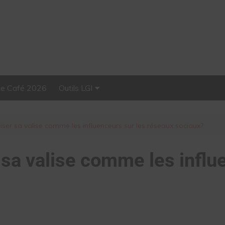
Le Café 2026
Outils LGI
Stellar, plateforme
d’influence tout-en-un
er sa valise comme les influenceurs sur les réseaux sociaux?
a valise comme les influe