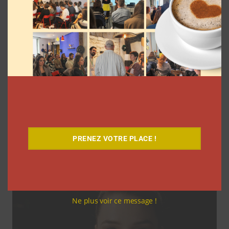
Coupe du Monde 2026: comment
l’agence L’Intrus a « réconcilié »
marques et créateurs de contenu avec
M6
PRENEZ VOTRE PLACE !
Clara Phelippeaux
6 août 2026
Ne plus voir ce message !