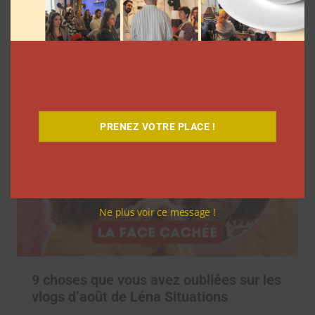
7 séries sur les influenceurs et les
réseaux sociaux à regarder cet été sur
Netflix
Clara Phelippeaux
5 août 2026
PRENEZ VOTRE PLACE !
Ne plus voir ce message !
9 choses que vous avez oubliées sur les
vlogs d’août de Léna Situations