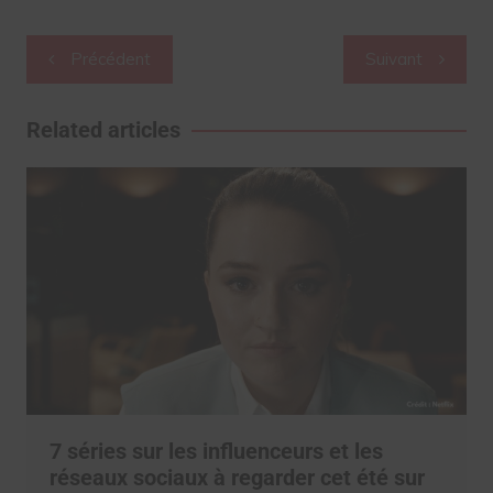
Navigation
Précédent
Suivant
de
l’article
Related articles
7 séries sur les influenceurs et les
réseaux sociaux à regarder cet été sur