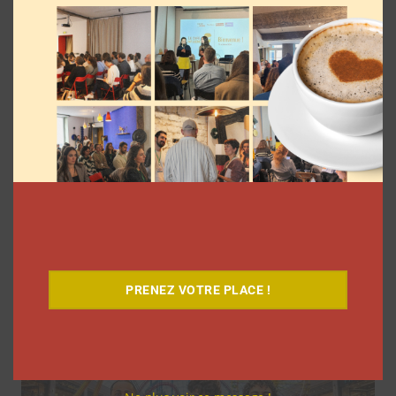
Les vlogs d’août de Léna Situations ont
inspiré d’autres YouTubeuses à faire
pareil
PRENEZ VOTRE PLACE !
La rédaction
31 juillet 2026