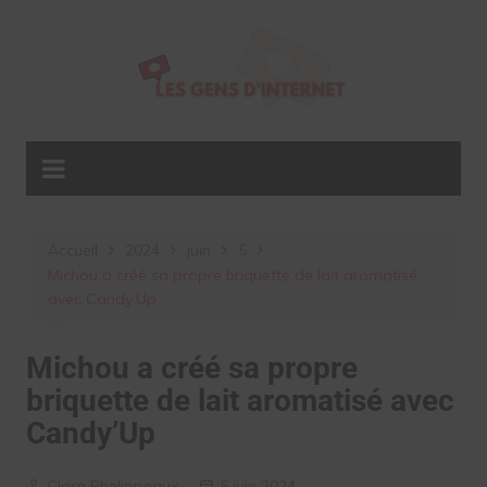
Aller
au
contenu
Accueil
2024
juin
5
Michou a créé sa propre briquette de lait aromatisé
avec Candy’Up
Michou a créé sa propre
briquette de lait aromatisé avec
Candy’Up
Clara Phelippeaux
5 juin 2024