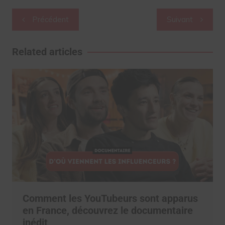
Navigation
Précédent
Suivant
de
l’article
Related articles
Comment les YouTubeurs sont apparus
en France, découvrez le documentaire
inédit