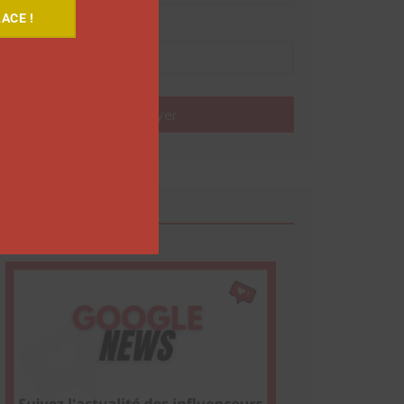
ACE !
Nom
Envoyer
Google News