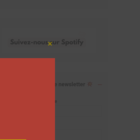
Close
this
module
Abonnez-vous à notre newsletter
Adresse de messagerie
Prénom