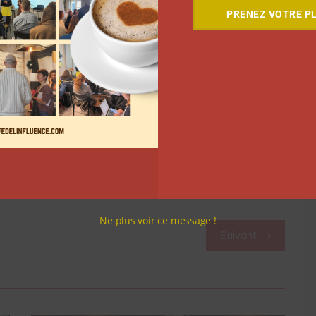
 sa communauté, de réaliser
un unboxing
et de
PRENEZ VOTRE PL
000 personnes sont passées sur son direct.
est épaulé par l’équipe de Webedia Livestream. Ce
Le vidéaste avait une réelle volonté derrière. « Le
ouveau challenge et décide de se prêter à l’exercice
oration avec Webedia Livestream, avec la volonté de
munauté en réagissant en direct », précise Webedia.
tch de Ben Névert.
Ne plus voir ce message !
Suivant