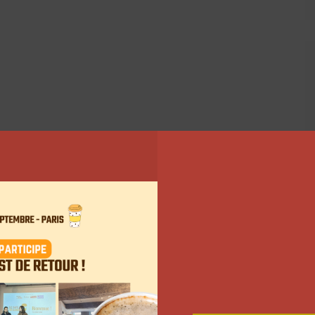
iqué à sa communauté ce qu’il souhaitait réaliser sur
aillait, notamment la mise en avant du premier
 « L’arnacoeur de Fruitz ». C’était également