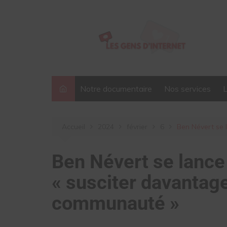
Aller
au
contenu
Notre documentaire
Nos services
Accueil
2024
février
6
Ben Névert se 
Ben Névert se lance
« susciter davantag
communauté »