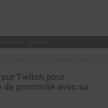
Le Café 2026
Outils LGI
Stellar, plateforme
d’influence tout-en-un
lance sur Twitch pour « susciter davantage de proximité avec sa c
 sur Twitch pour
e de proximité avec sa