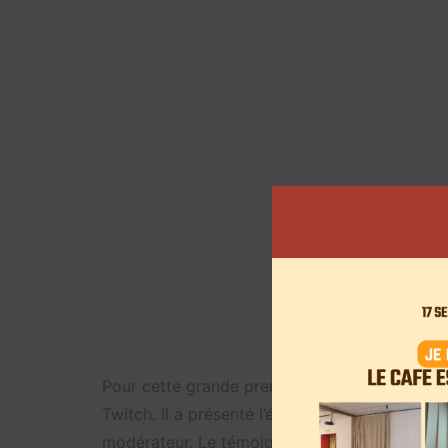
Pour cette grande première, Ben Névert a expl
Twitch. Il a présenté l’équipe avec qui il trav
modérateur. Le témoignage s’est concentré sur