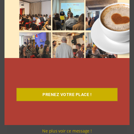
inédit
La rédaction
7 août 2026
PRENEZ VOTRE PLACE !
Comment le Grand JD a complètement
réinventé son contenu sur YouTube
Clara Phelippeaux
6 août 2026
Ne plus voir ce message !