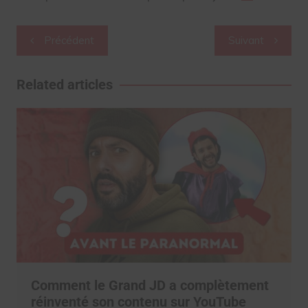
Navigation
Précédent
Suivant
de
l’article
Related articles
Comment le Grand JD a complètement
réinventé son contenu sur YouTube