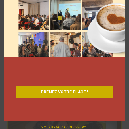
Pour le lancement de Croquez le
Monde®, McDonald’s a convié des
influenceurs pour une « expérience
unique »
La rédaction
4 août 2026
PRENEZ VOTRE PLACE !
Ne plus voir ce message !