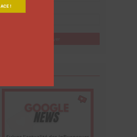
ACE !
Nom
Envoyer
Google News