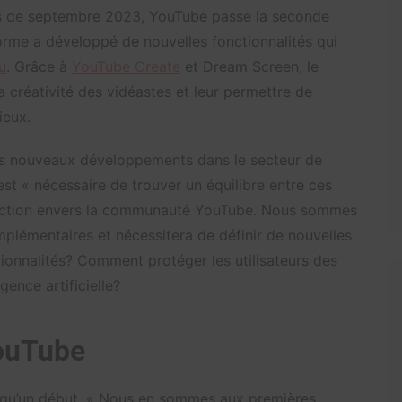
ois de septembre 2023, YouTube passe la seconde
teforme a développé de nouvelles fonctionnalités qui
u
. Grâce à
YouTube Create
et Dream Screen, le
 créativité des vidéastes et leur permettre de
ieux.
es nouveaux développements dans le secteur de
il est « nécessaire de trouver un équilibre entre ces
otection envers la communauté YouTube. Nous sommes
omplémentaires et nécessitera de définir de nouvelles
ionnalités? Comment protéger les utilisateurs des
ence artificielle?
YouTube
 qu’un début. « Nous en sommes aux premières