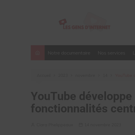
Aller
au
contenu
Notre documentaire
Nos services
Accueil
2023
novembre
14
YouTube d
YouTube développe 
fonctionnalités cent
Clara Phelippeaux
14 novembre 2023