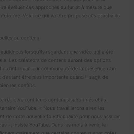
aire évoluer ces approches au fur et à mesure que
ateforme. Voici ce qui va être proposé ces prochains
bellés de contenu
 audiences lorsqu’ils regardent une vidéo qui a été
ielle. Les créateurs de contenu auront des options
fin d’informer leur communauté de la présence d’un
t d’autant être plus importante quand il s’agit de
ien les conflits.
e règle verront leurs contenus supprimés et ils
enaire YouTube. « Nous travaillerons avec les
ent de cette nouvelle fonctionnalité pour nous assurer
es », insiste YouTube. Dans les mois à venir, le
ffichera clairement que certains contenus sont crées