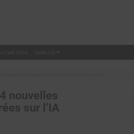
Le Café 2026
Outils LGI
Stellar, plateforme
d’influence tout-en-un
éveloppe 4 nouvelles fonctionnalités centrées sur l’IA
4 nouvelles
rées sur l’IA