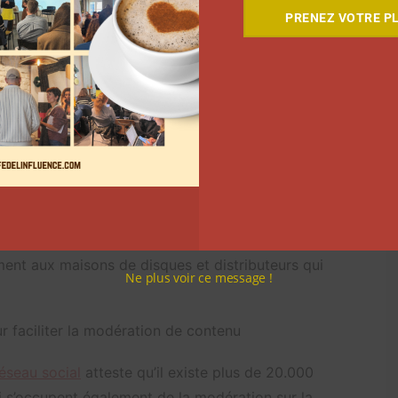
PRENEZ VOTRE PL
ssemblera cette nouveauté.
contenu, les utilisateurs et les artistes
rs d’envoyer une réclamation pour « atteinte à la vie
qui est « manipulé, créé synthétiquement ou généré
ersonne identifiable par son visage ou sa voix. Mais,
t supprimés de YouTube.
artistes et plus tard, aux maisons de disques et
ctué, YouTube analysera le contenu. Ensuite, la
ent aux maisons de disques et distributeurs qui
Ne plus voir ce message !
r faciliter la modération de contenu
réseau social
atteste qu’il existe plus de 20.000
 s’occupent également de la modération sur la