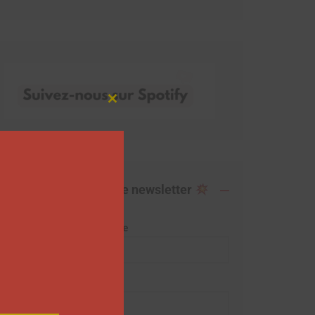
Close
this
module
Abonnez-vous à notre newsletter
Adresse de messagerie
Prénom