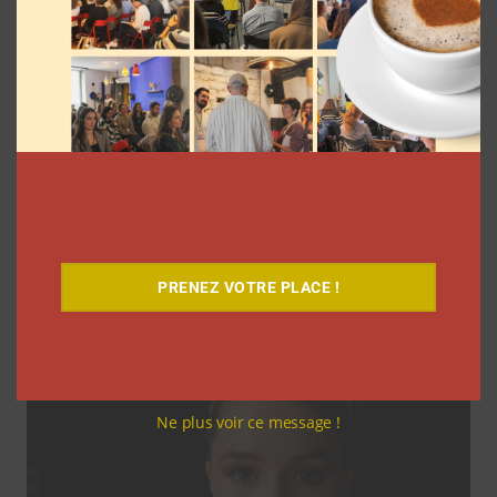
Coupe du Monde 2026: comment
l’agence L’Intrus a « réconcilié »
marques et créateurs de contenu avec
M6
PRENEZ VOTRE PLACE !
Clara Phelippeaux
6 août 2026
Ne plus voir ce message !