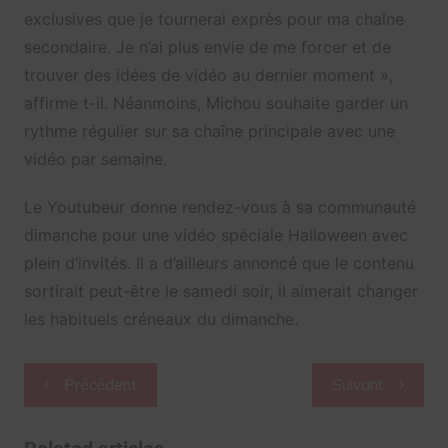
exclusives que je tournerai exprès pour ma chaîne
secondaire. Je n’ai plus envie de me forcer et de
trouver des idées de vidéo au dernier moment »,
affirme t-il. Néanmoins, Michou souhaite garder un
rythme régulier sur sa chaîne principale avec une
vidéo par semaine.
Le Youtubeur donne rendez-vous à sa communauté
dimanche pour une vidéo spéciale Halloween avec
plein d’invités. Il a d’ailleurs annoncé que le contenu
sortirait peut-être le samedi soir, il aimerait changer
les habituels créneaux du dimanche.
Navigation
Précédent
Suivant
de
l’article