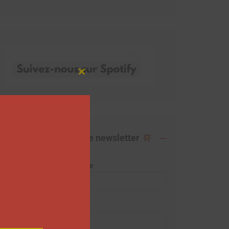
Close
this
module
Abonnez-vous à notre newsletter
Adresse de messagerie
Prénom