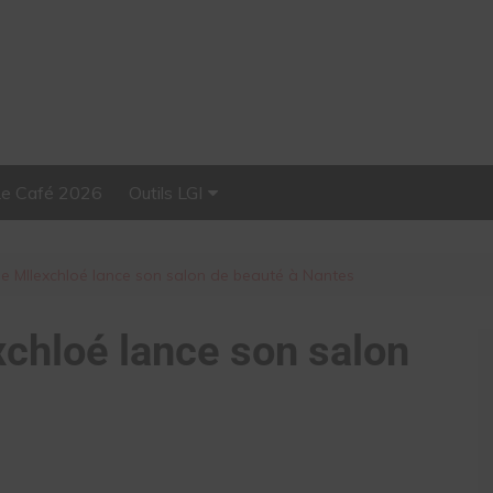
Le Café 2026
Outils LGI
Stellar, plateforme
d’influence tout-en-un
se Mllexchloé lance son salon de beauté à Nantes
xchloé lance son salon