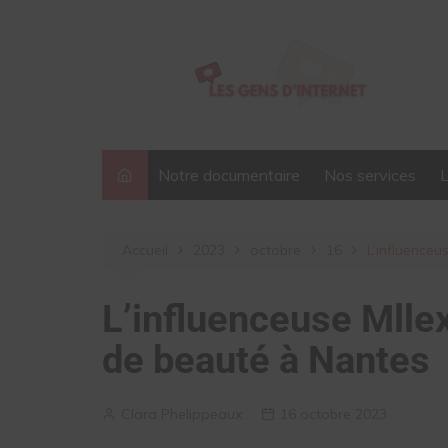
Aller
au
contenu
Notre documentaire
Nos services
Accueil
2023
octobre
16
L’influenceu
L’influenceuse Mlle
de beauté à Nantes
Clara Phelippeaux
16 octobre 2023