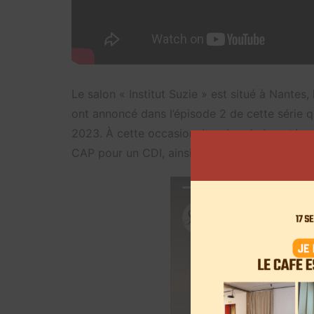
Le salon « Institut Suzie » est situé à Nantes,
ont annoncé dans l’épisode 2 de cette série q
2023. À cette occasion, le salon de beauté est
CAP pour un CDI, ainsi que deux alternants da