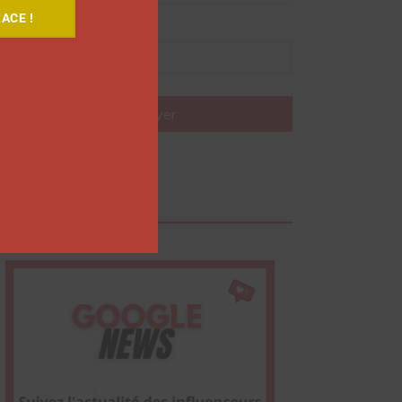
ACE !
Nom
Envoyer
Google News