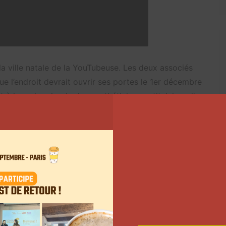
 la ville natale de la YouTubeuse. Les deux associés
ue l’endroit devrait ouvrir ses portes le 1er décembre
 à la recherche de deux esthéticiennes titulaires d’un
ns le domaine de l’esthétique.