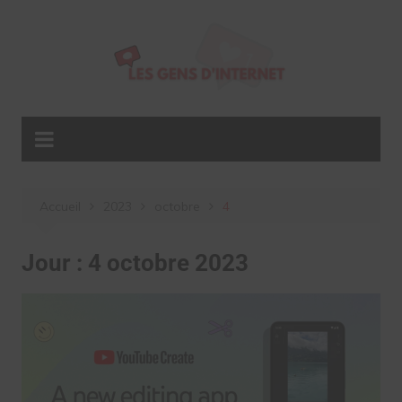
Aller
au
contenu
Accueil
2023
octobre
4
Jour :
4 octobre 2023