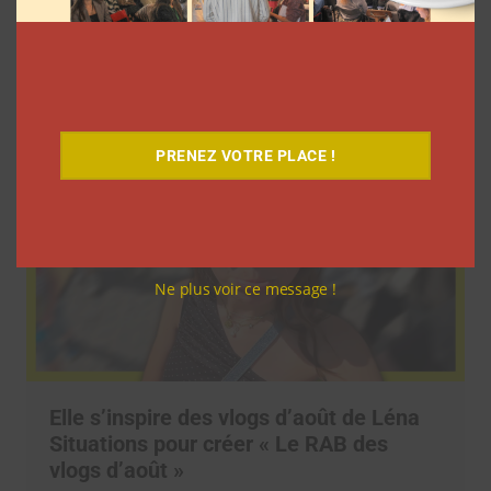
9 choses que vous avez oubliées sur les
vlogs d’août de Léna Situations
La rédaction
5 août 2026
PRENEZ VOTRE PLACE !
Ne plus voir ce message !
Elle s’inspire des vlogs d’août de Léna
Situations pour créer « Le RAB des
vlogs d’août »