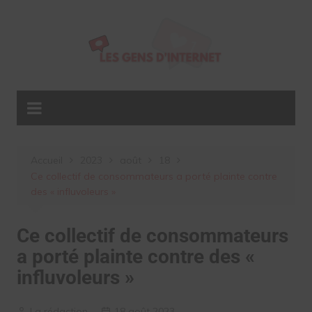
Aller
au
contenu
Accueil
2023
août
18
Ce collectif de consommateurs a porté plainte contre
des « influvoleurs »
Ce collectif de consommateurs
a porté plainte contre des «
influvoleurs »
La rédaction
18 août 2023