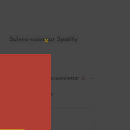
Close
this
module
Abonnez-vous à notre newsletter
Adresse de messagerie
Prénom