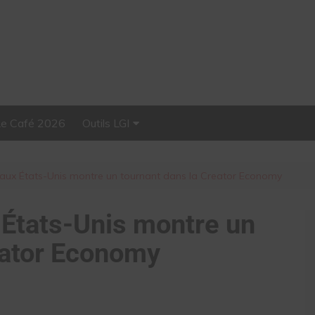
Le Café 2026
Outils LGI
Stellar, plateforme
d’influence tout-en-un
aux États-Unis montre un tournant dans la Creator Economy
États-Unis montre un
eator Economy