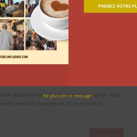
 contenu s’adresse aux professionnels, qui sont
PRENEZ VOTRE PL
vrais budgets. »
les entrepreneurs
. Rien ne va donc vous étonner si l’on vous dit
ement vus comme de véritables entrepreneurs. « Les
reprises. […] Ce sont des personnes qui travaillent
s allées de l’événement. Ce sentiment est également
enceurs invités vont davantage abordés leur stratégie,
leur communauté.
comme un événement incontournable du secteur. Mais
Ne plus voir ce message !
lement senti un changement. Et en France, la
Suivant