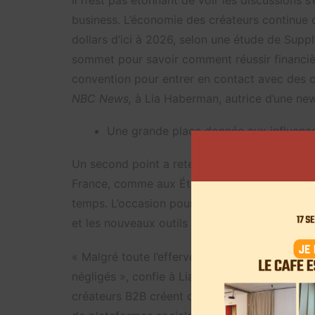
Il n’est pas étonnant de voir les discussions s
business. L’économie des créateurs continue d
dollars d’ici à 2026, selon une étude de Supp
sommet pour savoir comment réussir financi
convention pour entrer en contact avec des cr
NBC News,
à Lia Haberman, autrice d’une new
Une grande place donnée aux influenc
Un second point a retenu notre attention: la 
France, comme aux États-Unis, il semblerait 
temps. L’occasion pour l’équipe de mettre en v
et les nouveaux outils dédiés à la création de
« Malgré toute l’effervescence de l’économie 
négligés », confie à Lia Haberman, James C
créateurs B2B créent d’énormes entreprises pa