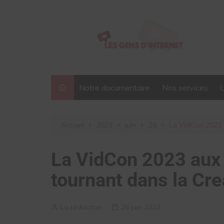
Aller
au
contenu
Notre documentaire
Nos services
Accueil
2023
juin
26
La VidCon 2023 
La VidCon 2023 aux 
tournant dans la Cr
La rédaction
26 juin 2023