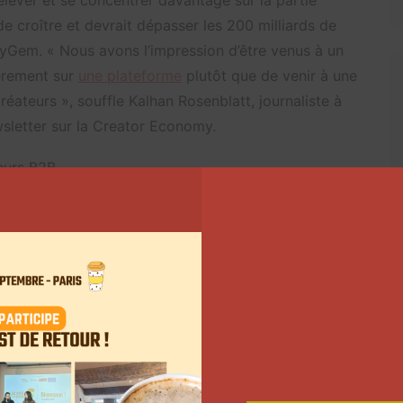
’élever et se concentrer davantage sur la partie
e croître et devrait dépasser les 200 milliards de
lyGem. « Nous avons l’impression d’être venus à un
èrement sur
une plateforme
plutôt que de venir à une
éateurs », souffle Kalhan Rosenblatt, journaliste à
sletter sur la Creator Economy.
eurs B2B
première participation de LinkedIn à l’événement. En
que l’influence B2B intrigue et se développe en même
aleur les bons profils qui évoluent sur la plateforme
 contenu.
des créateurs, les créateurs B2B sont souvent
reech, SVP Strategy de Brandwatch. « De nombreux
r le biais de bulletins d’information, de podcasts et