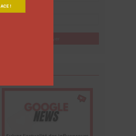
ACE !
Nom
Envoyer
Google News