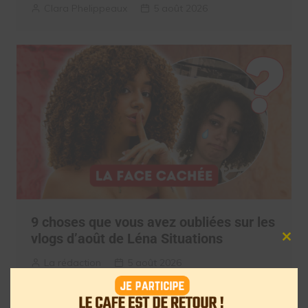
Clara Phelippeaux
5 août 2026
9 choses que vous avez oubliées sur les
vlogs d’août de Léna Situations
Clos
this
La rédaction
5 août 2026
mod