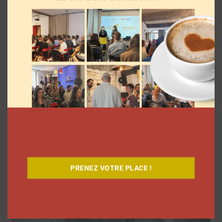
Elle s’inspire des vlogs d’août de Léna
Situations pour créer « Le RAB des
vlogs d’août »
La rédaction
4 août 2026
PRENEZ VOTRE PLACE !