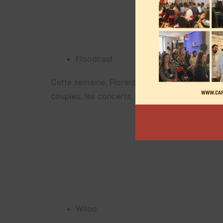
Floodcast
Cette semaine, Florent et Adrien abordent de 
couples, les concerts, ainsi que le nazisme.
Wiloo