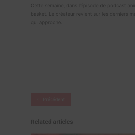
Cette semaine, dans l’épisode de podcast ani
basket. Le créateur revient sur les derniers ma
qui approche.
Navigation
Précédent
de
l’article
Related articles