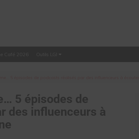
Le Café 2026
Outils LGI
Stellar, plateforme
d’influence tout-en-un
ime… 5 épisodes de podcasts réalisés par des influenceurs à écoute
e… 5 épisodes de
r des influenceurs à
ine