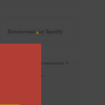
Close
this
module
Abonnez-vous à notre newsletter
Adresse de messagerie
Prénom