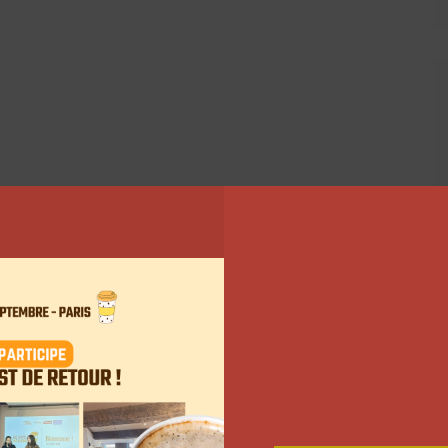
» est le titre du podcast de cette semaine.
ien
lorsque nous nous retrouvons avec nous-même
otre propre compagnie.