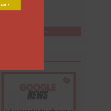
ACE !
Nom
Envoyer
Google News