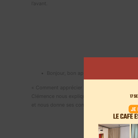
l’avant.
Bonjour, bon après-midi et bonne nuit
« Comment apprécier de passer du temps seul 
Clémence nous explique
comment se sentir b
et nous donne ses conseils pour apprécier n