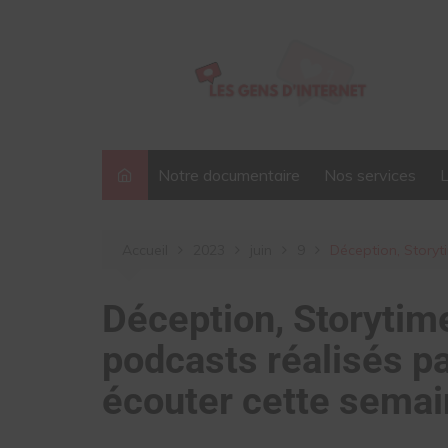
Aller
au
contenu
Notre documentaire
Nos services
Accueil
2023
juin
9
Déception, Storyt
Déception, Storytim
podcasts réalisés pa
écouter cette sema