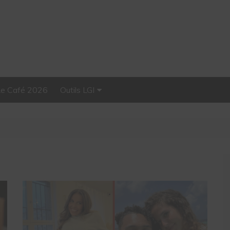
Le Café 2026
Outils LGI
Stellar, plateforme
d’influence tout-en-un