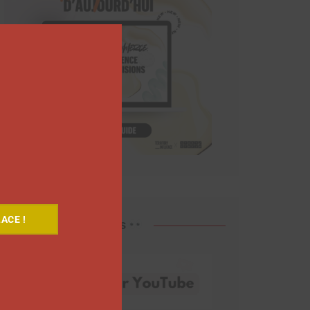
Close
this
module
ACE !
Découvrez nos vidéos