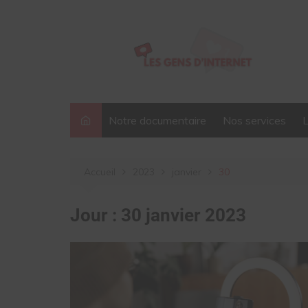
Aller
au
contenu
Notre documentaire
Nos services
Accueil
2023
janvier
30
Jour :
30 janvier 2023