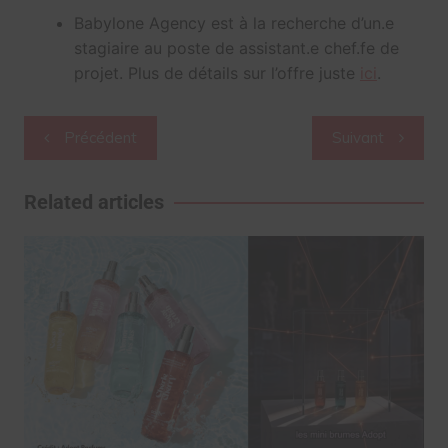
Babylone Agency est à la recherche d’un.e
stagiaire au poste de assistant.e chef.fe de
projet. Plus de détails sur l’offre juste
ici
.
Navigation
Précédent
Suivant
de
l’article
Related articles