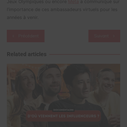
Jeux Olympiques ou encore
Meta
a communiqué sur
l’importance de ces ambassadeurs virtuels pour les
années à venir.
Navigation
Précédent
Suivant
de
l’article
Related articles