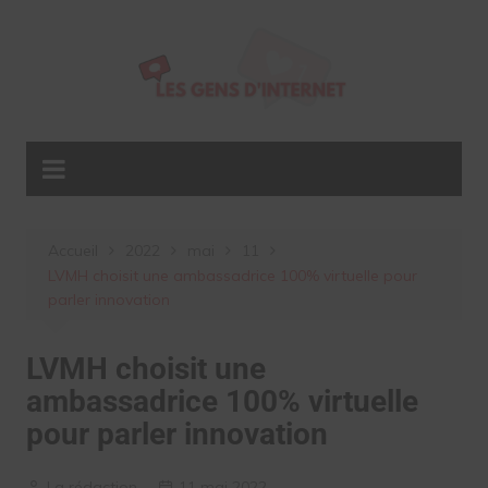
Aller
au
contenu
Accueil
2022
mai
11
LVMH choisit une ambassadrice 100% virtuelle pour
parler innovation
LVMH choisit une
ambassadrice 100% virtuelle
pour parler innovation
La rédaction
11 mai 2022