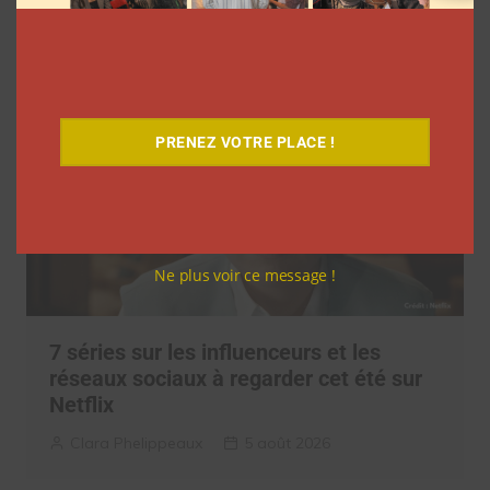
Clara Phelippeaux
6 août 2026
PRENEZ VOTRE PLACE !
Ne plus voir ce message !
7 séries sur les influenceurs et les
réseaux sociaux à regarder cet été sur
Netflix
Clara Phelippeaux
5 août 2026