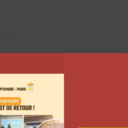
 1902 (@devred)
5 ambassadeurs
autres créateurs de contenu sur TikTok. Une poignée
bjectif: partager un concours baptisé
marque sur l’application, ils appellent leurs
enseigne. « Choisi une tenue basique fais une
meilleur outfit composé », indique Loup dans le
 prochain. Deux profils seront ensuite sélectionnés.