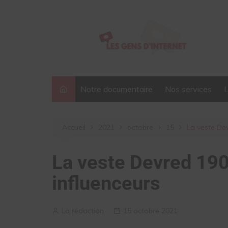
Aller
au
contenu
Notre documentaire
Nos services
Accueil
2021
octobre
15
La veste Dev
La veste Devred 190
influenceurs
La rédaction
15 octobre 2021