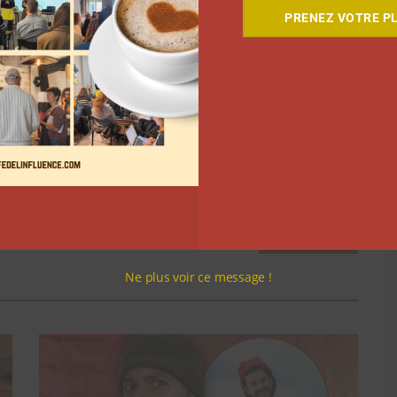
PRENEZ VOTRE PL
#MaVesteDevred
♬
 vrai avec ma veste Devred ». En plus de donner une
enseigne en profite pour rajeunir son image avec
des
Suivant
Ne plus voir ce message !