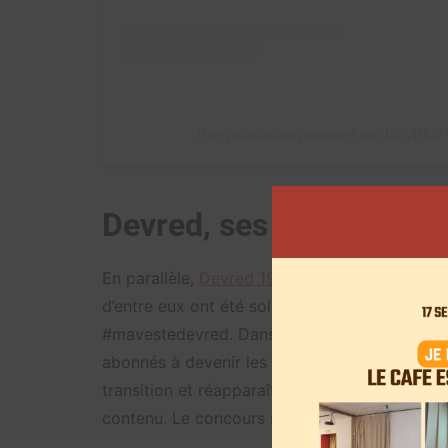
Une publication partagée par DEVRED
Devred, ses vestes et 
En parallèle,
Devred 1902
a collaboré avec d’
d’entre eux ont été sollicités pour un autre o
#mavestedevred. Dans une vidéo postée par la 
abonnés à devenir les prochains égéries de l’
transition et réapparaît comme moi avec mon 
contenu. Le concours se termine le 28 octobre