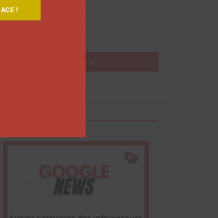
ACE !
Nom
Envoyer
Google News