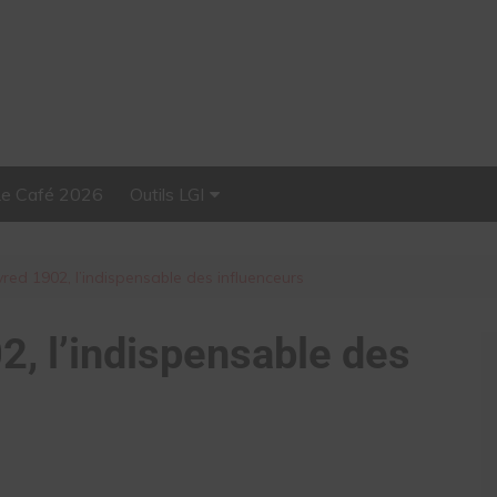
Le Café 2026
Outils LGI
Stellar, plateforme
d’influence tout-en-un
red 1902, l’indispensable des influenceurs
2, l’indispensable des