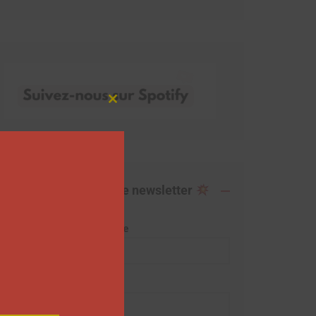
Close
this
module
Abonnez-vous à notre newsletter
Adresse de messagerie
Prénom