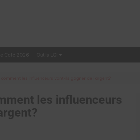
Le Café 2026
Outils LGI
Stellar, plateforme
d’influence tout-en-un
comment les influenceurs vont-ils gagner de l’argent?
mment les influenceurs
’argent?