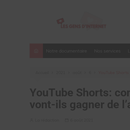
Aller
au
contenu
Notre documentaire
Nos services
Accueil
2021
août
6
YouTube Shorts: 
YouTube Shorts: co
vont-ils gagner de l
La rédaction
6 août 2021