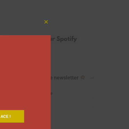
Close
this
module
Abonnez-vous à notre newsletter
Adresse de messagerie
Prénom
ACE !