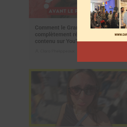
Comment le Grand JD a
complètement réinventé son
contenu sur YouTube
Clara Phelippeaux
6 août 2026