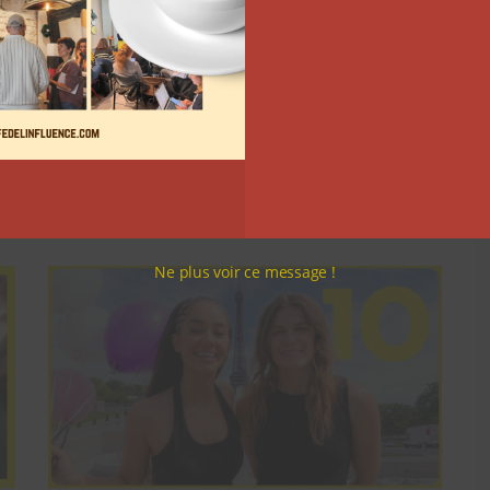
9 choses que vous avez oubliées
sur les vlogs d’août de Léna
Situations
La rédaction
5 août 2026
Ne plus voir ce message !