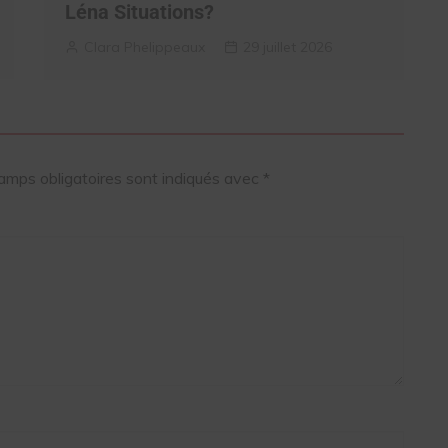
Léna Situations?
Clara Phelippeaux
29 juillet 2026
amps obligatoires sont indiqués avec
*