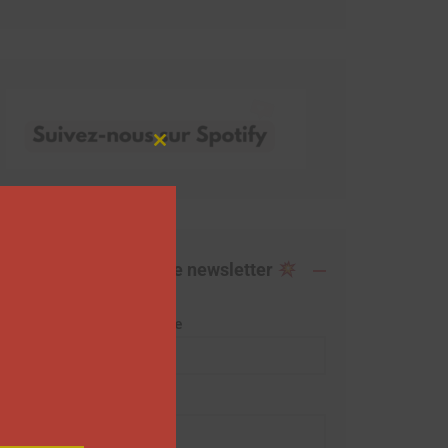
Close
this
module
Abonnez-vous à notre newsletter
Adresse de messagerie
Prénom