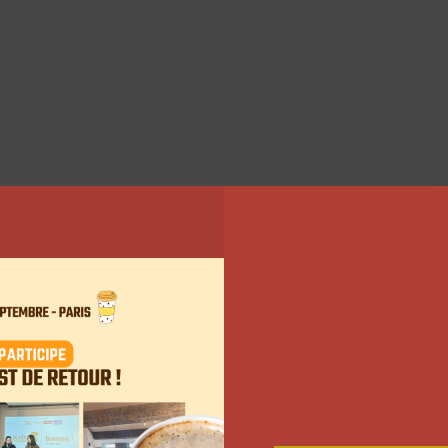
ne directement depuis l’outil. Ils auront accès à
at, les clients les plus influents ou encore le suivi
partenariats d’influenceurs très réussis et à long
 » influents parmi votre base de clients. C’est la