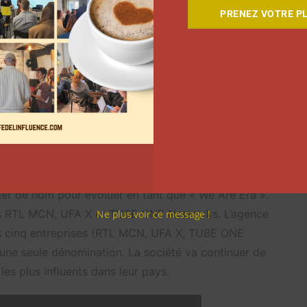
te et l’intégration des influenceurs dans l’ecommerce.
PRENEZ VOTRE PL
ces tout en tirant parti des relations préexistantes
vin Creusy, CEO d’Upfluence.
niqué de presse de l’entreprise
.
’influence Divimove devient
er de nom pour évoluer en tant que « We Are Era ».
étés RTL MCN, UFA X et TUBE ONE Networks. L’agence
Ne plus voir ce message !
es cinq entreprises (RTL MCN, UFA X, TUBE ONE
une seule dénomination. La société va continuer de
les plus influents dans leur pays.