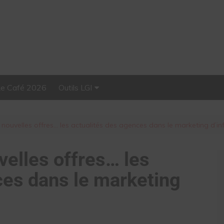
Le Café 2026
Outils LGI
Stellar, plateforme
d’influence tout-en-un
uvelles offres… les actualités des agences dans le marketing d’in
lles offres… les
ces dans le marketing