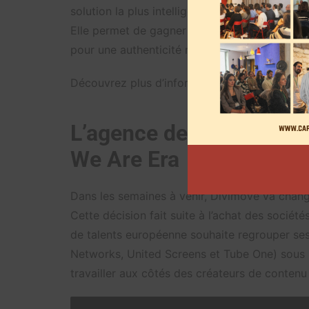
solution la plus intelligente pour la découver
Elle permet de gagner du temps et des ressour
pour une authenticité maximale », détaille Ke
Découvrez plus d’informations dans
le commu
L’agence de marketing d
We Are Era
Dans les semaines à venir, Divimove va chang
Cette décision fait suite à l’achat des soci
de talents européenne souhaite regrouper s
Networks, United Screens et Tube One) sous 
travailler aux côtés des créateurs de contenu 