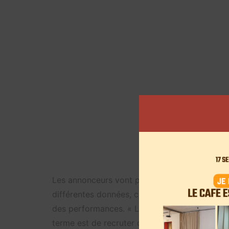
Les annonceurs vont pouvoir gérer leur campag
différentes données, comme les habitudes d’ach
des performances. « La voie à suivre pour des 
terme est de recruter des « avocats de marque