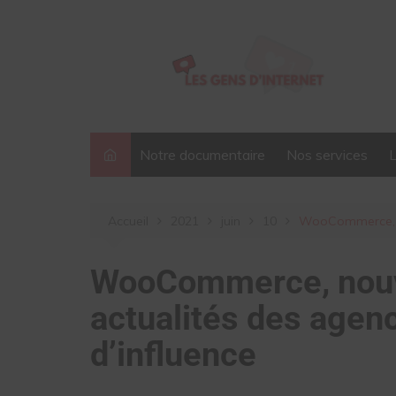
Aller
au
contenu
Notre documentaire
Nos services
Accueil
2021
juin
10
WooCommerce, no
WooCommerce, nouve
actualités des agen
d’influence