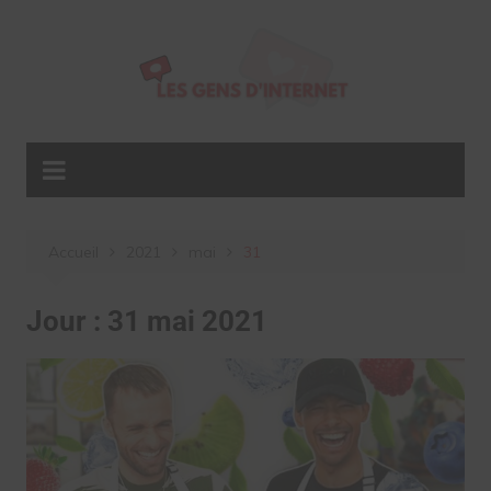
Aller
au
contenu
Accueil
2021
mai
31
Jour :
31 mai 2021