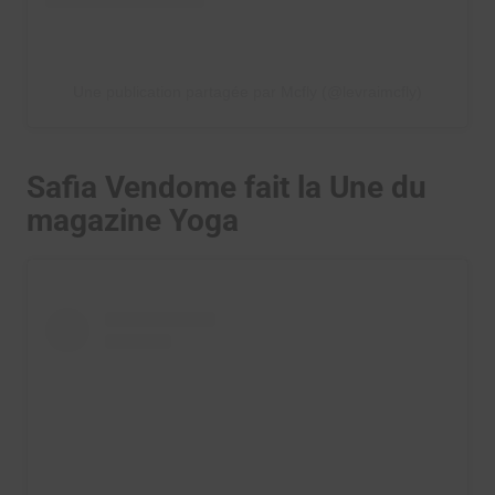
Une publication partagée par Mcfly (@levraimcfly)
Safia Vendome fait la Une du
magazine Yoga