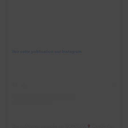
Voir cette publication sur Instagram
Une publication partagée par NOHOLITA
Camille Callen (@noholita)