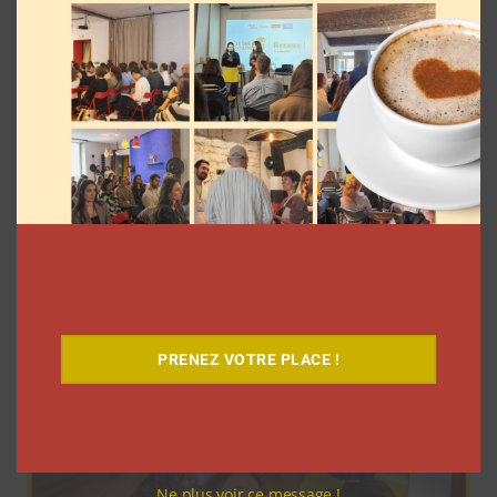
Dans ses vlogs d’août, Léna Situations
offre 500 euros chaque jour à un
abonné
La rédaction
3 août 2026
PRENEZ VOTRE PLACE !
Ne plus voir ce message !