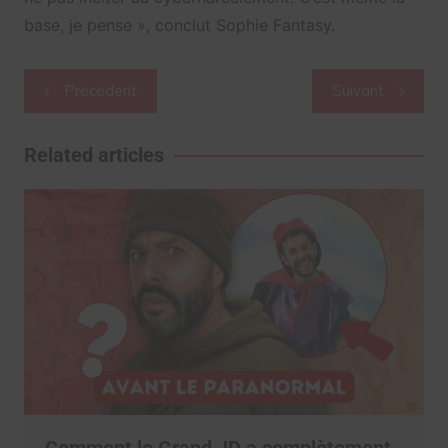
base, je pense », conclut Sophie Fantasy.
Navigation
Précédent
Suivant
de
l’article
Related articles
Comment le Grand JD a complètement