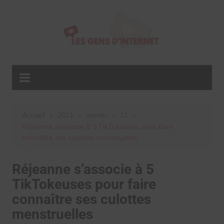
Aller
au
contenu
Accueil
2021
janvier
11
Réjeanne s’associe à 5 TikTokeuses pour faire
connaître ses culottes menstruelles
Réjeanne s’associe à 5
TikTokeuses pour faire
connaître ses culottes
menstruelles