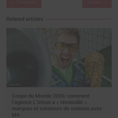
Navigation
Précédent
Suivant
de
l’article
Related articles
Coupe du Monde 2026: comment
l’agence L’Intrus a « réconcilié »
marques et créateurs de contenu avec
M6