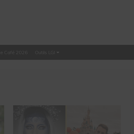
Le Café 2026
Outils LGI
Stellar, plateforme
d’influence tout-en-un