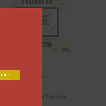
Close
this
module
ACE !
Découvrez nos vidéos