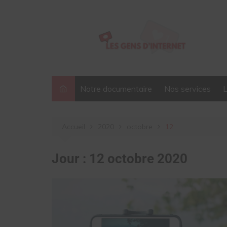
Aller
au
contenu
Notre documentaire
Nos services
Accueil
2020
octobre
12
Jour :
12 octobre 2020