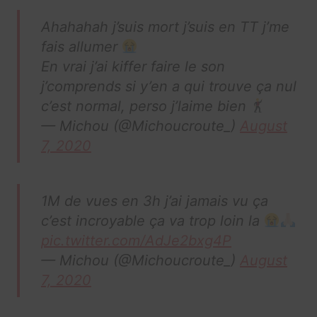
Ahahahah j’suis mort j’suis en TT j’me
fais allumer
En vrai j’ai kiffer faire le son
j’comprends si y’en a qui trouve ça nul
c’est normal, perso j’laime bien
— Michou (@Michoucroute_)
August
7, 2020
1M de vues en 3h j’ai jamais vu ça
c’est incroyable ça va trop loin la
pic.twitter.com/AdJe2bxg4P
— Michou (@Michoucroute_)
August
7, 2020