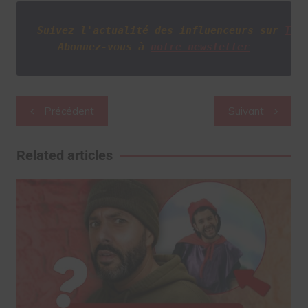
Suivez l'actualité des influenceurs sur
Twi
Abonnez-vous à
notre newsletter
Navigation
Précédent
Suivant
de
l’article
Related articles