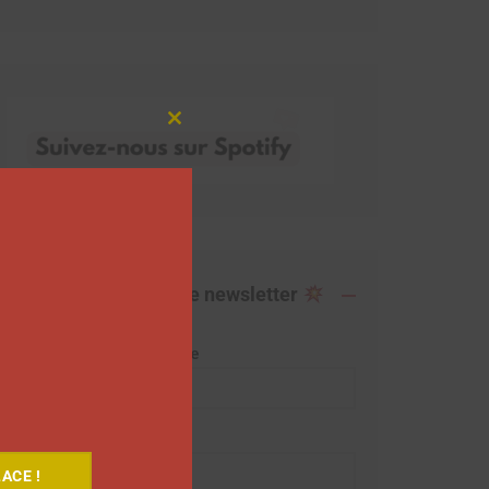
Close
this
module
Abonnez-vous à notre newsletter
Adresse de messagerie
Prénom
ACE !