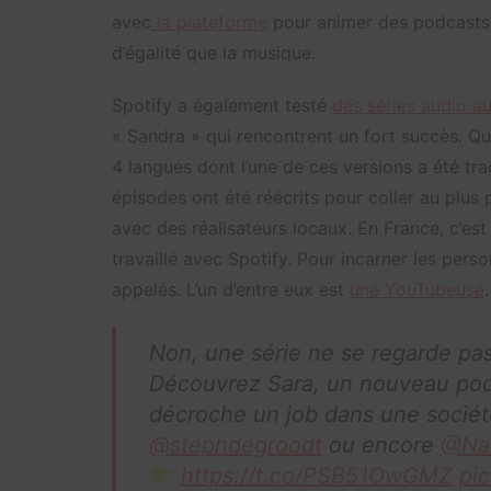
avec
la plateforme
pour animer des podcasts e
d’égalité que la musique.
Spotify a également testé
des séries audio a
« Sandra » qui rencontrent un fort succès. Qu
4 langues dont l’une de ces versions a été tra
épisodes ont été réécrits pour coller au plus 
avec des réalisateurs locaux. En France, c’est
travaillé avec Spotify. Pour incarner les pers
appelés. L’un d’entre eux est
une YouTubeuse
.
Non, une série ne se regarde pas 
Découvrez Sara, un nouveau podc
décroche un job dans une société 
@stephdegroodt
ou encore
@Na
https://t.co/PSB51OwGMZ
pi