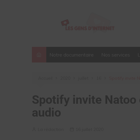
Aller
au
contenu
Notre documentaire
Nos services
Accueil
2020
juillet
16
Spotify invite 
Spotify invite Natoo
audio
La rédaction
16 juillet 2020