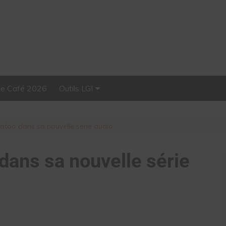
Le Café 2026
Outils LGI
Stellar, plateforme
d’influence tout-en-un
Natoo dans sa nouvelle série audio
 dans sa nouvelle série