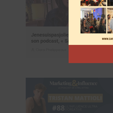
Jenesuispasjolie annonce la fin de
son podcast, « Salut ça va? »
Clara Phelippeaux
7 juillet 2026