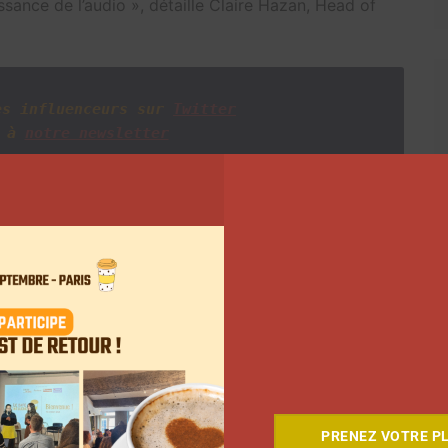
ssance de l’audio », détaille Claire Hazan, Head of
es influenceurs sur
Twitter
 à
notre newsletter
Suivant
PRENEZ VOTRE PL