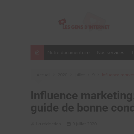
Aller
au
contenu
Notre documentaire
Nos services
Accueil
2020
juillet
9
Influence market
Influence marketing:
guide de bonne cond
La rédaction
9 juillet 2020