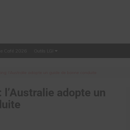
Le Café 2026
Outils LGI
Stellar, plateforme
d’influence tout-en-un
ing: l’Australie adopte un guide de bonne conduite
 l’Australie adopte un
uite