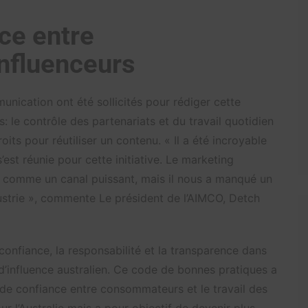
nce entre
nfluenceurs
unication ont été sollicités pour rédiger cette
 le contrôle des partenariats et du travail quotidien
oits pour réutiliser un contenu. « Il a été incroyable
s’est réunie pour cette initiative. Le marketing
u comme un canal puissant, mais il nous a manqué un
strie », commente Le président de l’AIMCO, Detch
confiance, la responsabilité et la transparence dans
d’influence australien. Ce code de bonnes pratiques a
 de confiance entre consommateurs et le travail des
ur l’Australie mais a pour objectif de devenir plus