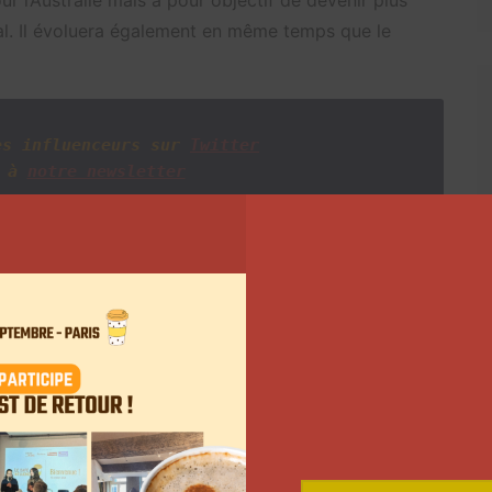
onal. Il évoluera également en même temps que le
es influenceurs sur
Twitter
 à
notre newsletter
Suivant