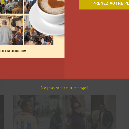
PRENEZ VOTRE PL
7 séries sur les influenceurs et les
réseaux sociaux à regarder cet été
sur Netflix
Clara Phelippeaux
5 août 2026
Ne plus voir ce message !