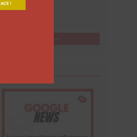
ACE !
Nom
Envoyer
Google News