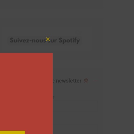
Close
this
module
Abonnez-vous à notre newsletter
Adresse de messagerie
Prénom