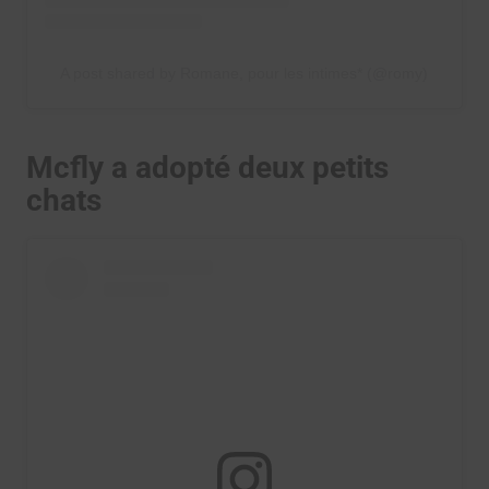
A post shared by Romane, pour les intimes* (@romy)
Mcfly a adopté deux petits
chats