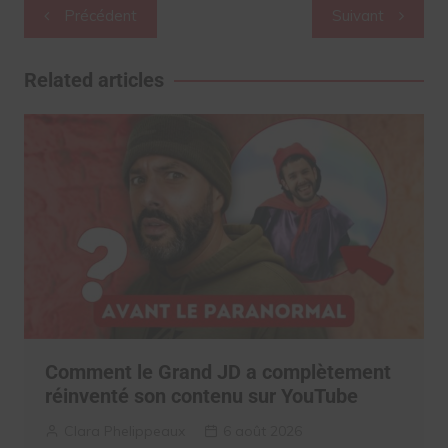
Navigation
Précédent
Suivant
de
l’article
Related articles
Comment le Grand JD a complètement
réinventé son contenu sur YouTube
Clara Phelippeaux
6 août 2026