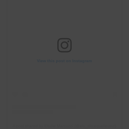
View this post on Instagram
A post shared by Elodie Marcucci (@elo_ditcequelleveut)