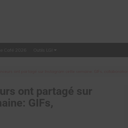
Le Café 2026
Outils LGI
Stellar, plateforme
d’influence tout-en-un
enceurs ont partagé sur Instagram cette semaine: GIFs, collaboratio
urs ont partagé sur
aine: GIFs,