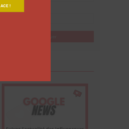
ACE !
Nom
Envoyer
Google News