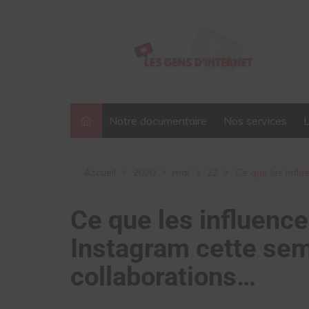
Aller
au
contenu
Notre documentaire
Nos services
Accueil
2020
mai
22
Ce que les influ
Ce que les influence
Instagram cette sem
collaborations…