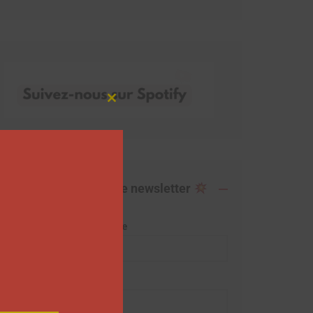
Close
this
module
Abonnez-vous à notre newsletter
Adresse de messagerie
Prénom