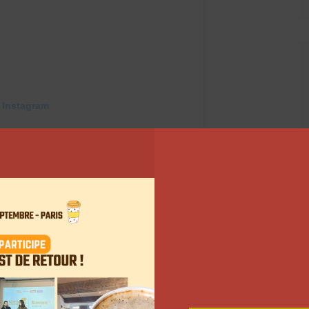
 Instagram
OUCH (@noemiemakeuptouch)