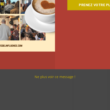
PRENEZ VOTRE PL
ation de Fringe and
rque australienne
Ne plus voir ce message !