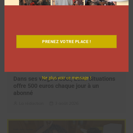
PRENEZ VOTRE PLACE !
Ne plus voir ce message !
Dans ses vlogs d’août, Léna Situations
offre 500 euros chaque jour à un
abonné
La rédaction
3 août 2026