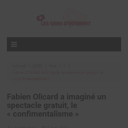
Aller
au
contenu
Accueil
2020
mai
7
Fabien Olicard a imaginé un spectacle gratuit, le
« confimentalisme »
Fabien Olicard a imaginé un
spectacle gratuit, le
« confimentalisme »
La rédaction
7 mai 2020